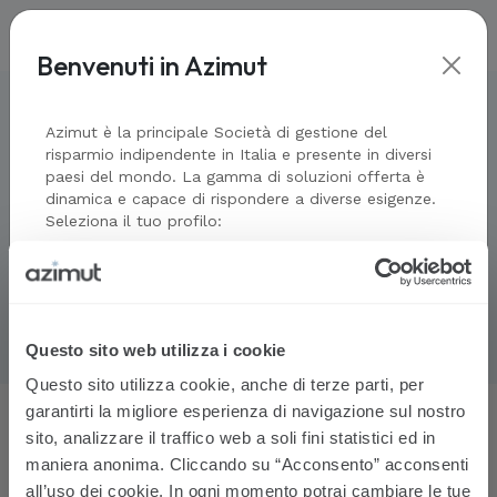
Benvenuti in Azimut
Home
-
Public & Private markets
-
I nostri fondi
-
AVVISI ed Elenco
soggetti collocatori
Azimut è la principale Società di gestione del
risparmio indipendente in Italia e presente in diversi
paesi del mondo. La gamma di soluzioni offerta è
AVVISI ed Elenco soggetti
dinamica e capace di rispondere a diverse esigenze.
Seleziona il tuo profilo:
collocatori
Profilo
Consulta tutti gli avvisi relativi ai
Consulente finanziario
nostri fondi di investimento
Operatore qualificato istituzionale
Questo sito web utilizza i cookie
Investitore privato - Persona fisica
Questo sito utilizza cookie, anche di terze parti, per
garantirti la migliore esperienza di navigazione sul nostro
Investitore privato - Persona giuridica
sito, analizzare il traffico web a soli fini statistici ed in
La tua email
maniera anonima. Cliccando su “Acconsento” acconsenti
-
Download
all’uso dei cookie. In ogni momento potrai cambiare le tue