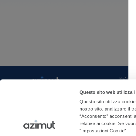
Real Assets
Strategie bilancia
Liquid Alternative
Public & Private
Soluzioni di tipo 
MyAzimut
Investor R
Fondazion
Azimut Holding Spa
Questo sito web utilizza i
ACF
Via Cusani 4, Milano
Intranet
Questo sito utilizza cookie
Document
+39 0288981
nostro sito, analizzare il t
+39 028898550
“Acconsento” acconsenti al
relative ai cookie. Se vuoi
“Impostazioni Cookie”.