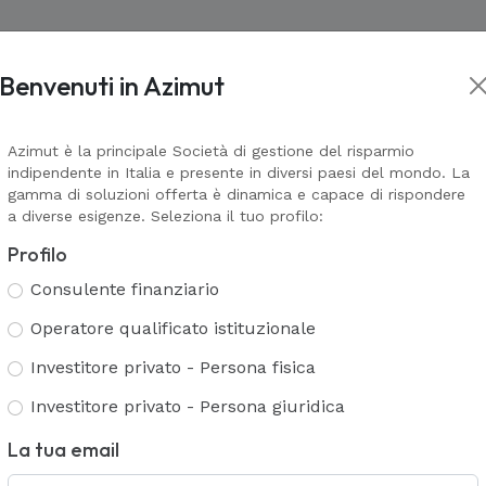
Benvenuti in Azimut
Asset management
Wealth Management
Corporate In
kets
Prodotti Assicurativi
Il valore della consulenza
Corporate
L
L
VAI ALLA PAGINA
VAI ALLA PA
Azimut è la principale Società di gestione del risparmio
indipendente in Italia e presente in diversi paesi del mondo. La
Azimut Financial Insurance
Alternativ
G
A
TS
AZ Galaxy & AZ Navigator
gamma di soluzioni offerta è dinamica e capace di rispondere
A
Azimut Life Collection
a diverse esigenze. Seleziona il tuo profilo:
A
Azimut Universal
Servizi Multi Family Office
C
Coperture assicurative Mosaico
Profilo
Polizze non più collocate
T
Consulente finanziario
Servizi di consulenza e analisi patri
ella finanza, degli investimenti e
Servizi bancari
Operatore qualificato istituzionale
Gestione patrimoniale
P
Servizi fiduciari
Investitore privato - Persona fisica
Consulenza evoluta
ETS
I
Investitore privato - Persona giuridica
La tua email