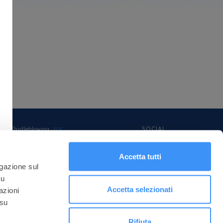
icy Whistleblowing
SOCIAL
PDF
nuale Operativo MyAzimut
PDF
rman Tax Transparency
dotti FEQ
Accetta tutti
PDF
unicazioni Digitalizzate
PDF
igazione sul
ormative
su
Accetta selezionati
azioni
 su
Rifiuta