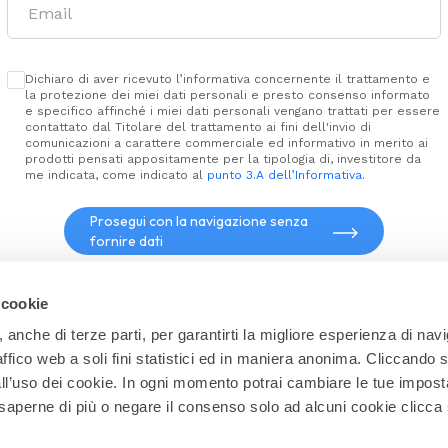
te
aperto
Dichiaro di aver ricevuto l’informativa concernente il trattamento e
la protezione dei miei dati personali e presto consenso informato
e specifico affinché i miei dati personali vengano trattati per essere
contattato dal Titolare del trattamento ai fini dell'invio di
comunicazioni a carattere commerciale ed informativo in merito ai
prodotti pensati appositamente per la tipologia di, investitore da
me indicata, come indicato al
punto 3.A dell’Informativa
.
Prosegui con la navigazione senza
fornire dati
Organismo di vigilanza
Pol
elations
Linee Guida Anticorruzione di Gruppo
Ma
PDF
e Azimut
MiFID II clienti
Ge
 cookie
Reclami
Pro
Politica di impegno Azimut Capital
Com
, anche di terze parti, per garantirti la migliore esperienza di nav
azione FEQ
Careers
Inf
raffico web a soli fini statistici ed in maniera anonima. Cliccando 
l’uso dei cookie. In ogni momento potrai cambiare le tue impost
 saperne di più o negare il consenso solo ad alcuni cookie clicca