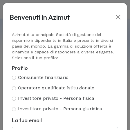
Benvenuti in Azimut
Home
-
Public & Private markets
-
I nostri fondi
Azimut è la principale Società di gestione del
risparmio indipendente in Italia e presente in diversi
paesi del mondo. La gamma di soluzioni offerta è
dinamica e capace di rispondere a diverse esigenze.
Seleziona il tuo profilo:
I nostri fondi
Profilo
Consulente finanziario
Operatore qualificato istituzionale
Investitore privato - Persona fisica
Investitore privato - Persona giuridica
La tua email
All Public