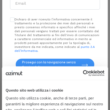
Dichiaro di aver ricevuto l’informativa concernente il
All Public
trattamento e la protezione dei miei dati personali e
presto consenso informato e specifico affinché i miei
Soluzioni di investimento su strumenti quotati su
dati personali vengano trattati per essere contattato dal
Titolare del trattamento ai fini dell'invio di comunicazioni
mercati pubblici e regolamentati
a carattere commerciale ed informativo in merito ai
prodotti pensati appositamente per la tipologia di,
investitore da me indicata, come indicato al
punto 3.A
AVVISI ed Elenco soggetti collocatori
dell’Informativa
.
Prosegui con la navigazione senza
fornire dati
Risultati:
Ordina per:
Z/A
Nessun risultato
Questo sito web utilizza i cookie
Questa è una comunicazione di marketing. Si prega di consultare il
Questo sito utilizza cookie, anche di terze parti, per
Prospetto, il Documento contenente le informazioni chiave (KID), il
garantirti la migliore esperienza di navigazione sul nostro
Regolamento di gestione e il Modulo di sottoscrizione prima di
sito, analizzare il traffico web a soli fini statistici ed in
prendere una decisione finale d'investimento. Questi documenti,