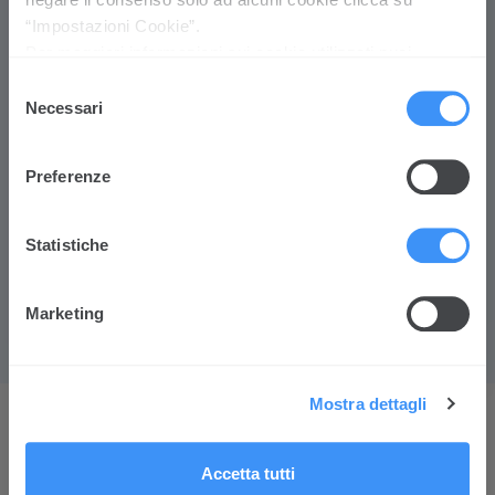
100.000
(per singolo fondo interno monobrand:
“Impostazioni Cookie”.
€ 25.000)
Per maggiori informazioni sui cookie utilizzati puoi
Versamenti aggiuntivi
prendere visione della Cookie policy
cliccando qui
Selezione
Per i fondi interni per profilo:
minimo € 500
-
Necessari
del
per i fondi interni monobrand:
minimo € 5.000
consenso
Disinvestimenti: Sempre possibili anche
Preferenze
parzialmente purché il valore residuo in ciascun
comparto non risulti inferiore a € 1.000
Statistiche
Trasferimenti tra fondi interni
Per i fondi interni per profilo:
minimo € 500
-
per i fondi interni monobrand:
minimo € 5.000
.
Marketing
Mostra dettagli
Accetta tutti