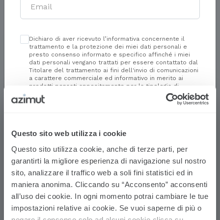
Vantaggi
Dichiaro di aver ricevuto l’informativa concernente il
trattamento e la protezione dei miei dati personali e
presto consenso informato e specifico affinché i miei
Caratteristiche
dati personali vengano trattati per essere contattato dal
Titolare del trattamento ai fini dell'invio di comunicazioni
a carattere commerciale ed informativo in merito ai
Strumento
prodotti pensati appositamente per la tipologia di,
Unit linked multimanager
investitore da me indicata, come indicato al
punto 3.A
dell’Informativa
.
Durata
Non vi è durata prefissata essendo un contratto
Prosegui con la navigazione senza
Questo sito web utilizza i cookie
fornire dati
a vita intera
Questo sito utilizza cookie, anche di terze parti, per
Età
garantirti la migliore esperienza di navigazione sul nostro
Nessun limite di età
sito, analizzare il traffico web a soli fini statistici ed in
maniera anonima. Cliccando su “Acconsento” acconsenti
Versamento iniziale
all’uso dei cookie. In ogni momento potrai cambiare le tue
Per i fondi interni per profilo:
minimo € 5.000
impostazioni relative ai cookie. Se vuoi saperne di più o
per i fondi interni monobrand:
minimo €
negare il consenso solo ad alcuni cookie clicca su