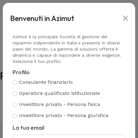
Benvenuti in Azimut
Home
-
Prodotti assicurativi
-
Polizze non più collocate
Azimut è la principale Società di gestione del
risparmio indipendente in Italia e presente in diversi
paesi del mondo. La gamma di soluzioni offerta è
dinamica e capace di rispondere a diverse esigenze.
Seleziona il tuo profilo:
Profilo
Polizze non più collocate
Consulente finanziario
Operatore qualificato istituzionale
Investitore privato - Persona fisica
Star
Pleiadi
AZ Style ed. 2015
AZ Style ed. 2013
Investitore privato - Persona giuridica
La tua email
Caratteristiche