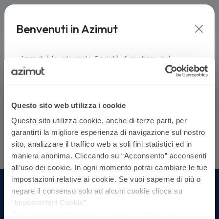
Benvenuti in Azimut
Home
-
Informative
Azimut è la principale Società di gestione del
risparmio indipendente in Italia e presente in diversi
paesi del mondo. La gamma di soluzioni offerta è
dinamica e capace di rispondere a diverse esigenze.
Seleziona il tuo profilo:
Privacy
Questo sito web utilizza i cookie
Profilo
Questo sito utilizza cookie, anche di terze parti, per
Consulente finanziario
garantirti la migliore esperienza di navigazione sul nostro
sito, analizzare il traffico web a soli fini statistici ed in
Operatore qualificato istituzionale
maniera anonima. Cliccando su “Acconsento” acconsenti
Investitore privato - Persona fisica
all’uso dei cookie. In ogni momento potrai cambiare le tue
impostazioni relative ai cookie. Se vuoi saperne di più o
Investitore privato - Persona giuridica
negare il consenso solo ad alcuni cookie clicca su
La tua email
“Impostazioni Cookie”.
Azimut Holding Spa
Per maggiori informazioni sui cookie utilizzati puoi