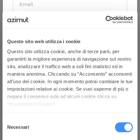
Dichiaro di aver ricevuto l’informativa concernente il
trattamento e la protezione dei miei dati personali e
presto consenso informato e specifico affinché i miei
dati personali vengano trattati per essere contattato dal
Questo sito web utilizza i cookie
Titolare del trattamento ai fini dell'invio di comunicazioni
a carattere commerciale ed informativo in merito ai
Questo sito utilizza cookie, anche di terze parti, per
prodotti pensati appositamente per la tipologia di,
garantirti la migliore esperienza di navigazione sul nostro
investitore da me indicata, come indicato al
punto 3.A
Monica Liverani
dell’Informativa
.
sito, analizzare il traffico web a soli fini statistici ed in
maniera anonima. Cliccando su “Acconsento” acconsenti
Amministratore Delegato per Area distributiva 4 di
Prosegui con la navigazione senza
all’uso dei cookie. In ogni momento potrai cambiare le tue
Azimut Capital Management SGR Spa e Chief
fornire dati
Sustainability Officer
impostazioni relative ai cookie. Se vuoi saperne di più o
negare il consenso solo ad alcuni cookie clicca su
“Impostazioni Cookie”.
Per maggiori informazioni sui cookie utilizzati puoi
prendere visione della Cookie policy
cliccando qui
Selezione
Necessari
del
Le tre dimensioni della sostenibilità
consenso