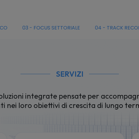
ICO
0
3
-
FOCUS SETTORIALE
0
4
-
TRACK RECO
SERVIZI
oluzioni integrate pensate per accompagna
nti nei loro obiettivi di crescita di lungo ter