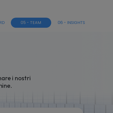
RD
0
5
-
TEAM
0
6
-
INSIGHTS
re i nostri
mine.