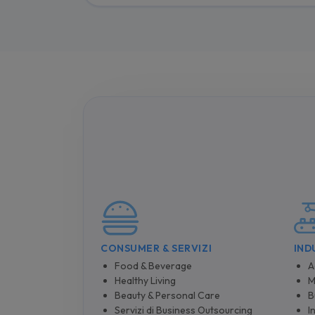
CONSUMER & SERVIZI
IND
Food & Beverage
A
Healthy Living
M
Beauty & Personal Care
B
Servizi di Business Outsourcing
I