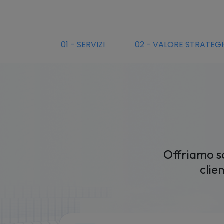
0
1
-
SERVIZI
0
2
-
VALORE STRATEG
Offriamo s
clie