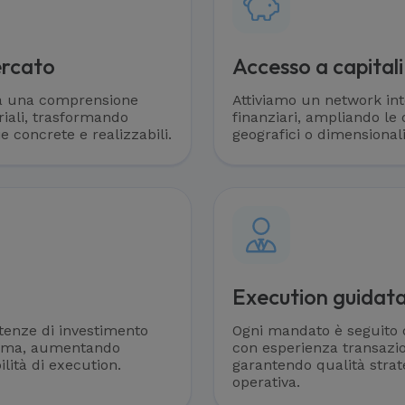
ercato
Accesso a capitali 
 a una comprensione
Attiviamo un network inte
iali, trasformando
finanziari, ampliando le 
rie concrete e realizzabili.
geografici o dimensionali
Execution guidata
tenze di investimento
Ogni mandato è seguito d
orma, aumentando
con esperienza transazio
ilità di execution.
garantendo qualità strate
operativa.