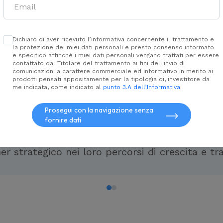
te
aperto
Dichiaro di aver ricevuto l’informativa concernente il trattamento e
la protezione dei miei dati personali e presto consenso informato
e specifico affinché i miei dati personali vengano trattati per essere
contattato dal Titolare del trattamento ai fini dell'invio di
comunicazioni a carattere commerciale ed informativo in merito ai
ut Corporate Finance è la società di investme
prodotti pensati appositamente per la tipologia di, investitore da
me indicata, come indicato al
punto 3.A dell’Informativa
.
ut. Offriamo consulenza in
soluzioni di finan
azioni di M&A
e accesso a
capitale per la cres
Prosegui con la navigazione senza
fornire dati
endente, capitale istituzionale e una forte int
sset management del Gruppo. Supportiamo impr
er strategico nei loro percorsi di crescita e t