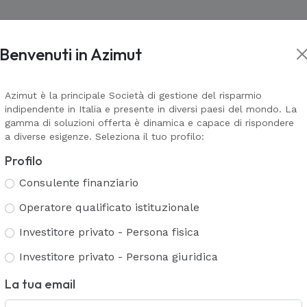
Benvenuti in Azimut
Asset management
Wealth Management
Corporate In
kets
Prodotti Assicurativi
Il valore della consulenza
Corporate
L
L
VAI ALLA PAGINA
VAI ALLA PA
Azimut è la principale Società di gestione del risparmio
indipendente in Italia e presente in diversi paesi del mondo. La
Azimut Financial Insurance
Alternativ
G
A
TS
AZ Galaxy & AZ Navigator
gamma di soluzioni offerta è dinamica e capace di rispondere
A
Azimut Life Collection
a diverse esigenze. Seleziona il tuo profilo:
A
Azimut Universal
Servizi Multi Family Office
C
Coperture assicurative Mosaico
Profilo
Polizze non più collocate
T
te Finance
Consulente finanziario
Servizi di consulenza e analisi patri
Servizi bancari
Operatore qualificato istituzionale
Gestione patrimoniale
P
Servizi fiduciari
pitale istituzionale. Network inter
Investitore privato - Persona fisica
Consulenza evoluta
ETS
I
Investitore privato - Persona giuridica
La tua email