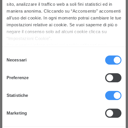
sito, analizzare il traffico web a soli fini statistici ed in
maniera anonima. Cliccando su “Acconsento” acconsenti
all’uso dei cookie. In ogni momento potrai cambiare le tue
impostazioni relative ai cookie. Se vuoi saperne di più o
Cirillo Group
negare il consenso solo ad alcuni cookie clicca su
Direct Lending
“Impostazioni Cookie”.
€ 10.000.000
Per maggiori informazioni sui cookie utilizzati puoi
prendere visione della Cookie policy
cliccando qui
Selezione
Necessari
del
consenso
Preferenze
Rosso Gargano
Statistiche
Direct Lending
€ 6.000.000
Marketing