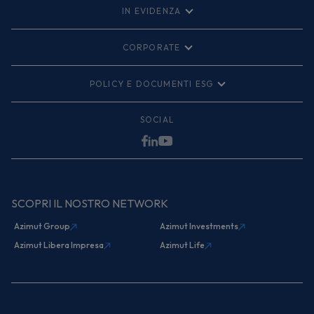
IN EVIDENZA
MyAzimut
Investor Relations
CORPORATE
Fondazione Azimut
Organismo di vigilanza
ACF
Linee Guida Anticorruzione di Gruppo
POLICY E DOCUMENTI ESG
PDF
Intranet
MiFID II clienti
Documentazione FEQ
Policy Whistleblowing
PDF
Reclami
SOCIAL
Manuale Operativo MyAzimut
PDF
Politica di impegno Azimut Capital
German Tax Transparency
Careers
Prodotti FEQ
PDF
Comunicazioni Digitalizzate
PDF
Informative
SCOPRI IL NOSTRO NETWORK
Azimut Group
Azimut Investments
Azimut Libera Impresa
Azimut Life