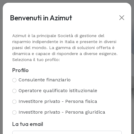
Benvenuti in Azimut
Home
-
Azimut Corporate Finance
Azimut è la principale Società di gestione del
risparmio indipendente in Italia e presente in diversi
paesi del mondo. La gamma di soluzioni offerta è
dinamica e capace di rispondere a diverse esigenze.
Azimut Corporate Finance
Seleziona il tuo profilo:
Profilo
Consulenza indipendente.
Consulente finanziario
Capitale istituzionale. Network
internazionale.
Operatore qualificato istituzionale
Investitore privato - Persona fisica
Investitore privato - Persona giuridica
La tua email