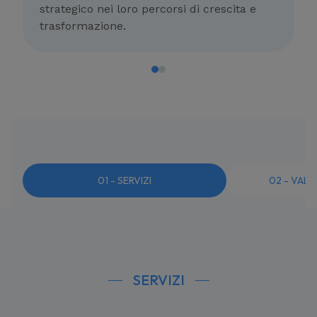
strategico nei loro percorsi di crescita e
trasformazione.
0
1
-
SERVIZI
0
2
-
VALO
SERVIZI