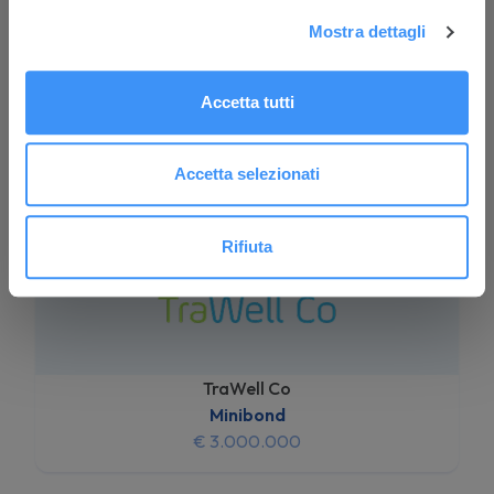
Mostra dettagli
Accetta tutti
Gruppo Ciro Paone
Direct Lending
Accetta selezionati
€ 10.000.000
Rifiuta
TraWell Co
Minibond
€ 3.000.000