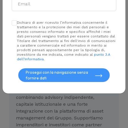
Dichiaro di aver ricevuto l’informativa concernente il
trattamento e la protezione dei miei dati personali e
presto consenso informato e specifico affinché i miei
dati personali vengano trattati per essere contattato dal
Titolare del trattamento ai fini dell'invio di comunicazioni
a carattere commerciale ed informativo in merito ai
prodotti pensati appositamente per la tipologia di,
investitore da me indicata, come indicato al
punto 3.A
dell’Informativa
.
Azimut Corporate Finance è la società di
investment banking del Gruppo Azimut.
Prosegui con la navigazione senza
Offriamo consulenza in
soluzioni di
fornire dati
finanziamento
strutturate,
operazioni di
M&A
e accesso a
capitale per la crescita
,
combinando advisory indipendente,
capitale istituzionale e una forte
integrazione con la piattaforma di asset
management del Gruppo. Supportiamo
imprenditori e investitori come partner