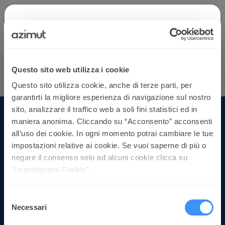
Benvenuti in Azimut
Azimut è la principale Società di gestione del
Questo sito web utilizza i cookie
risparmio indipendente in Italia e presente in diversi
paesi del mondo. La gamma di soluzioni offerta è
Questo sito utilizza cookie, anche di terze parti, per
dinamica e capace di rispondere a diverse esigenze.
garantirti la migliore esperienza di navigazione sul nostro
Seleziona il tuo profilo:
sito, analizzare il traffico web a soli fini statistici ed in
Profilo
maniera anonima. Cliccando su “Acconsento” acconsenti
Consulente finanziario
all’uso dei cookie. In ogni momento potrai cambiare le tue
Azimut Holding Spa
impostazioni relative ai cookie. Se vuoi saperne di più o
Operatore qualificato istituzionale
Via Cusani 4, Milano
negare il consenso solo ad alcuni cookie clicca su
+39 0288981
Investitore privato - Persona fisica
“Impostazioni Cookie”.
+39 028898550
Per maggiori informazioni sui cookie utilizzati puoi
Investitore privato - Persona giuridica
prendere visione della Cookie policy
cliccando qui
Selezione
La tua email
Necessari
del
IN EVIDENZA
consenso